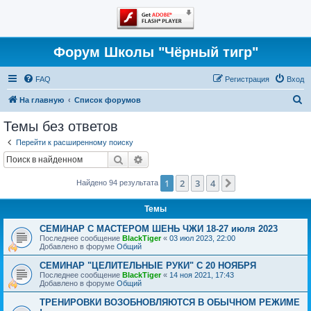
Форум Школы "Чёрный тигр"
FAQ
Регистрация
Вход
П
На главную
Список форумов
о
Темы без ответов
и
Перейти к расширенному поиску
с
Поиск
Расширенный поиск
к
1
2
3
4
След.
Найдено 94 результата
Темы
СЕМИНАР С МАСТЕРОМ ШЕНЬ ЧЖИ 18-27 июля 2023
Последнее сообщение
BlackTiger
«
03 июл 2023, 22:00
Добавлено в форуме
Общий
СЕМИНАР "ЦЕЛИТЕЛЬНЫЕ РУКИ" С 20 НОЯБРЯ
Последнее сообщение
BlackTiger
«
14 ноя 2021, 17:43
Добавлено в форуме
Общий
ТРЕНИРОВКИ ВОЗОБНОВЛЯЮТСЯ В ОБЫЧНОМ РЕЖИМЕ