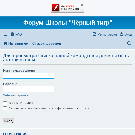
Форум Школы "Чёрный тигр"
FAQ
Регистрация
Вход
П
На главную
Список форумов
о
Для просмотра списка нашей команды вы должны быть
и
авторизованы.
с
Имя пользователя:
к
Пароль:
Забыли пароль?
Запомнить меня
Скрыть моё пребывание на конференции в этот раз
РЕГИСТРАЦИЯ