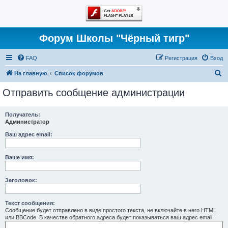
Форум Школы "Чёрный тигр"
FAQ
Регистрация
Вход
П
На главную
Список форумов
о
Отправить сообщение администрации
и
с
Получатель:
Администратор
к
Ваш адрес email:
Ваше имя:
Заголовок:
Текст сообщения:
Сообщение будет отправлено в виде простого текста, не включайте в него HTML
или BBCode. В качестве обратного адреса будет показываться ваш адрес email.