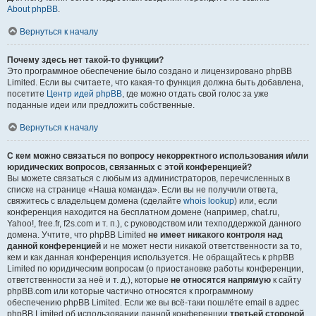
About phpBB
.
Вернуться к началу
Почему здесь нет такой-то функции?
Это программное обеспечение было создано и лицензировано phpBB
Limited. Если вы считаете, что какая-то функция должна быть добавлена,
посетите
Центр идей phpBB
, где можно отдать свой голос за уже
поданные идеи или предложить собственные.
Вернуться к началу
С кем можно связаться по вопросу некорректного использования и/или
юридических вопросов, связанных с этой конференцией?
Вы можете связаться с любым из администраторов, перечисленных в
списке на странице «Наша команда». Если вы не получили ответа,
свяжитесь с владельцем домена (сделайте
whois lookup
) или, если
конференция находится на бесплатном домене (например, chat.ru,
Yahoo!, free.fr, f2s.com и т. п.), с руководством или техподдержкой данного
домена. Учтите, что phpBB Limited
не имеет никакого контроля над
данной конференцией
и не может нести никакой ответственности за то,
кем и как данная конференция используется. Не обращайтесь к phpBB
Limited по юридическим вопросам (о приостановке работы конференции,
ответственности за неё и т. д.), которые
не относятся напрямую
к сайту
phpBB.com или которые частично относятся к программному
обеспечению phpBB Limited. Если же вы всё-таки пошлёте email в адрес
phpBB Limited об использовании данной конференции
третьей стороной
,